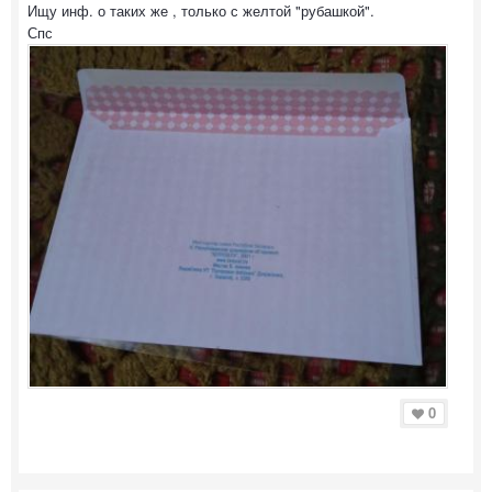
Ищу инф. о таких же , только с желтой "рубашкой".
Спс
0