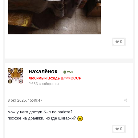
0
нахалёнок
259
Любимый Вождь ЦФФ СССР
2 683 сообщения
8 окт 2025, 15:49:47
мож у него доступ был по работе?
похоже на драники. но где шкварки?
0