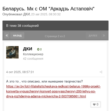
Беларусь. Мк с ОМ "Аркадзь Астаповiч"
Опубликовал ДКИ
,
23 авг 2025, 08:30:32
В теме 38 сообщений
НАЗАД
ДАЛЕЕ
Страница 2 из 2
ДКИ
2
Коллекционер
42 сообщения
4 окт 2025, 08:57:31
А это то , что описано, или нынешнее творчество?
https://ay.by/lot/r-filatelisticheskaya-redkost-belarus-1998g-proekt-
konverta-vypuschennyj-konvert-posvyaschennyj-200-letiyu-so-
dnya-rozhdeniya-adama-mickevicha-2-5037085661.html
0