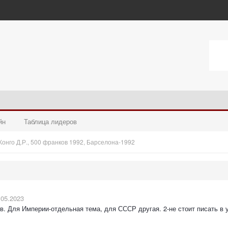
йн
Таблица лидеров
Конго Д.Р., 500 франков 1992, Барселона-1992
.05.2023
в. Для Империи-отдельная тема, для СССР другая. 2-не стоит писать 