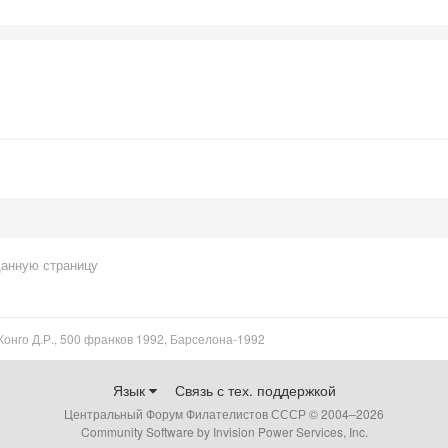
данную страницу
Конго Д.Р., 500 франков 1992, Барселона-1992
Язык
Связь с тех. поддержкой
Центральный Форум Филателистов СССР © 2004–
2026
Community Software by Invision Power Services, Inc.