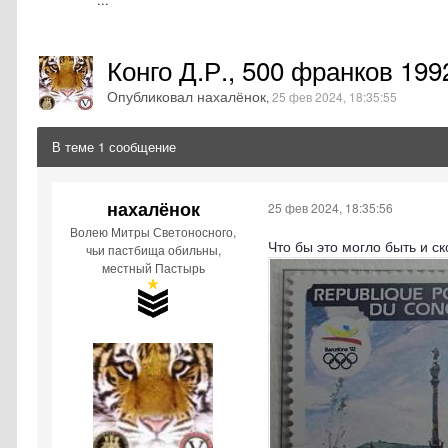
Конго Д.Р., 500 франков 19
Опубликовал нахалёнок
,
25 фев 2024, 18:35:55
В теме 1 сообщение
нахалёнок
25 фев 2024, 18:35:56
Волею Митры Светоносного,
Что бы это могло быть и с
чьи пастбища обильны,
местный Пастырь