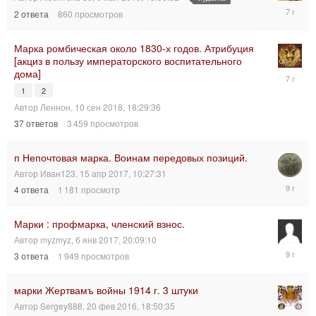
6
2
ответа
860
просмотров
мая
2019,
14:06:09
Марка ромбическая около 1830-х годов. Атрибуция
[акциз в пользу императорского воспитательного
дома]
16
сен
1
2
2018,
Автор
Леннон
,
10 сен 2018, 18:29:36
21:12:01
37
ответов
3 459
просмотров
п Непочтовая марка. Воинам передовых позиций.
Автор
Иван123
,
15 апр 2017, 10:27:31
16
4
ответа
1 181
просмотр
апр
2017,
19:24:08
Марки : профмарка, членский взнос.
Автор
myzmyz
,
6 янв 2017, 20:09:10
8
3
ответа
1 949
просмотров
янв
2017,
14:58:15
марки Жертвамъ войны 1914 г. 3 штуки
Автор
Sergey888
,
20 фев 2016, 18:50:35
20