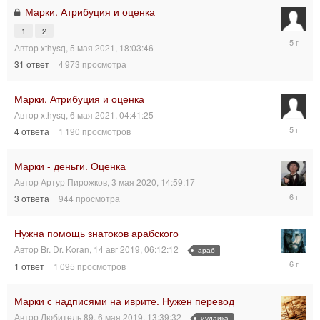
08:23:19
Марки. Атрибуция и оценка
1
2
14
Автор
xthysq
,
5 мая 2021, 18:03:46
мая
2021,
31
ответ
4 973
просмотра
20:51:35
Марки. Атрибуция и оценка
Автор
xthysq
,
6 мая 2021, 04:41:25
7
4
ответа
1 190
просмотров
мая
2021,
13:52:08
Марки - деньги. Оценка
Автор
Артур Пирожков
,
3 мая 2020, 14:59:17
3
3
ответа
944
просмотра
мая
2020,
15:33:41
Нужна помощь знатоков арабского
Автор
Br. Dr. Koran
,
14 авг 2019, 06:12:12
араб
17
1
ответ
1 095
просмотров
авг
2019,
08:34:57
Марки с надписями на иврите. Нужен перевод
Автор
Любитель 89
,
6 мая 2019, 13:39:32
иудаика