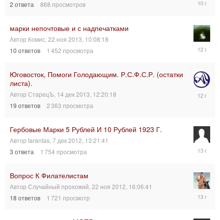
2
ответа
868
просмотров
фев
2016,
19:40:29
марки непочтовые и с надпечатками
Автор
Комис
,
22 ноя 2013, 10:08:18
24
10
ответов
1 452
просмотра
фев
2014,
12:47:15
Юговосток, Помоги Голодающим. Р.С.Ф.С.Р. (остатки
листа).
15
Автор
СтарецЪ
,
14 дек 2013, 12:20:18
дек
19
ответов
2 363
просмотра
2013,
06:05:33
Гербовые Марки 5 Рублей И 10 Рублей 1923 Г.
Автор
tarantas
,
7 дек 2012, 13:21:41
7
3
ответа
1 754
просмотра
дек
2012,
14:36:35
Вопрос К Филателистам
Автор
Случайный прохожий
,
22 ноя 2012, 16:06:41
22
18
ответов
1 721
просмотр
ноя
2012,
19:14:56