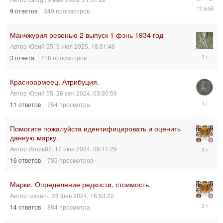
12
9
ответов
340
просмотров
мая
2026,
17:06:13
Манчжурия ревенью 2 выпуск 1 фэнь 1934 год
Автор
Юрий 55
,
9 июл 2025, 18:31:46
10
3
ответа
418
просмотров
июл
2025,
14:07:26
Красноармеец. Атрибуция.
Автор
Юрий 55
,
26 сен 2024, 03:30:59
28
11
ответов
754
просмотра
сен
2024,
23:21:33
Помогите пожалуйста идентифицировать и оценить
данную марку.
12
Автор
Игорь87
,
12 июн 2024, 08:11:29
июн
16
ответов
735
просмотров
2024,
18:20:37
Марки. Определение редкости, стоимость.
Автор
-vavan-
,
28 фев 2024, 16:53:22
2
14
ответов
884
просмотра
мар
2024,