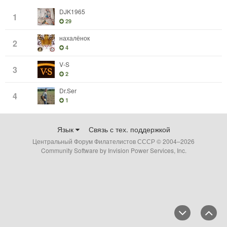
DJK1965
1
29
нахалёнок
2
4
V-S
3
2
Dr.Ser
4
1
Язык
Связь с тех. поддержкой
Центральный Форум Филателистов СССР © 2004–
2026
Community Software by Invision Power Services, Inc.