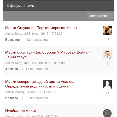
В форуме 4 темы
СОРТИРОВКА
Марка Оккупация Первая мировая Минск
Автор
Sergey888
,
6 мая 2017, 17:54:33
9
5
ответов
1 182
просмотра
мая
2017,
08:35:16
Марки оккупация Белоруссии 1 Мировая Война и
Ленин траур
23
Автор
Sergey888
,
23 фев 2016, 10:26:09
фев
4
ответа
1 017
просмотров
2016,
10:49:13
Марки северо -западной армии Авалов.
Определение подлинности и оценка
6
Автор
xthysq
,
5 мая 2021, 17:50:27
мая
2
ответа
1 066
просмотров
2021,
01:40:27
Необычная марка
Автор
-vavan-
,
2 июн 2024, 15:29:32