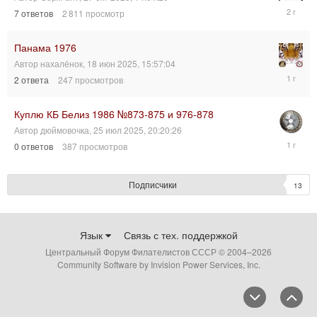
27
7
ответов
2 811
просмотр
окт
2023,
21:00:32
Панама 1976
Автор
нахалёнок
,
18 июн 2025, 15:57:04
29
2
ответа
247
просмотров
июн
2025,
21:38:59
Куплю КБ Белиз 1986 №873-875 и 976-878
Автор
дюймовочка
,
25 июл 2025, 20:20:26
25
0
ответов
387
просмотров
июл
2025,
20:20:26
Подписчики
13
Язык
Связь с тех. поддержкой
Центральный Форум Филателистов СССР © 2004–
2026
Community Software by Invision Power Services, Inc.