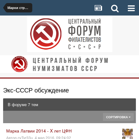
Марки стран бывшего СССР, а также россика-советика
Экс-СССР обсуждение
В форуме 7 тем
СОРТИРОВКА
Марка Латвии 2014 - X лет ЦФН
Автор
cyTyr33u
,
4 мар 2016, 09:24:02