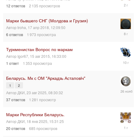
19
12
ответов
2 135
просмотров
фев
2024,
15:08:04
Марки бывшего СНГ (Молдова и Грузия)
Автор
troha
,
17 апр 2018, 12:09:50
24
6
ответов
1 973
просмотра
апр
2018,
03:45:29
Туркменистан Вопрос по маркам
Автор
Igor67
,
15 авг 2015, 16:33:00
15
1
ответ
1 353
просмотра
авг
2015,
18:28:00
Беларусь. Мк с ОМ "Аркадзь Астаповiч"
1
2
26
Автор
ДКИ
,
23 авг 2025, 08:30:32
ноя
37
ответов
1 281
просмотр
2025,
11:44:59
Марки Республики Беларусь.
Автор
ДКИ
,
18 янв 2025, 15:31:25
23
20
ответов
685
просмотров
янв
2025,